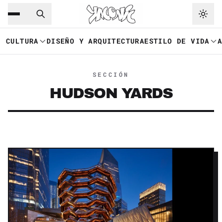
Saltar al contenido principal
Ir a navegación
CULTURA
DISEÑO Y ARQUITECTURA
ESTILO DE VIDA
SECCIÓN
HUDSON YARDS