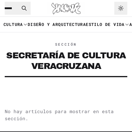
Saltar al contenido principal
Ir a navegación
CULTURA
DISEÑO Y ARQUITECTURA
ESTILO DE VIDA
SECCIÓN
SECRETARÍA DE CULTURA
VERACRUZANA
No hay artículos para mostrar en esta
sección.