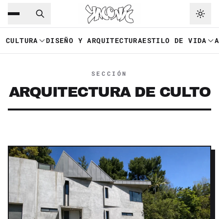
Saltar al contenido principal
Ir a navegación
CULTURA
DISEÑO Y ARQUITECTURA
ESTILO DE VIDA
SECCIÓN
ARQUITECTURA DE CULTO