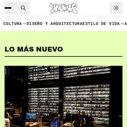
Saltar al contenido principal
Ir a navegación
CULTURA
DISEÑO Y ARQUITECTURA
ESTILO DE VIDA
LO MÁS NUEVO