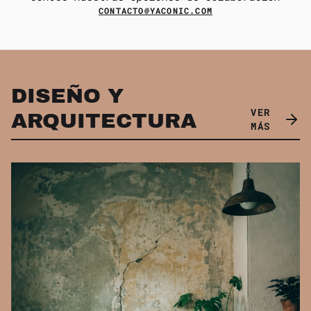
CONTACTO@YACONIC.COM
DISEÑO Y
VER
ARQUITECTURA
MÁS