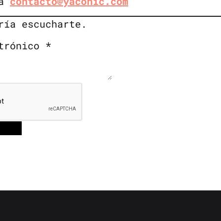
 a
contacto@yaconic.com
rí­a escucharte.
ctrónico
*