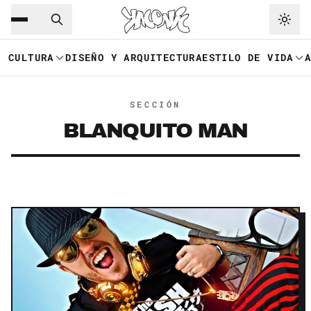
Saltar al contenido principal
Ir a navegación
CULTURA
DISEÑO Y ARQUITECTURA
ESTILO DE VIDA
SECCIÓN
BLANQUITO MAN