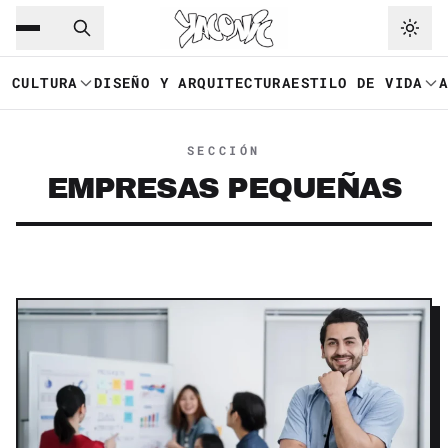
Saltar al contenido principal
Ir a navegación
CULTURA
DISEÑO Y ARQUITECTURA
ESTILO DE VIDA
SECCIÓN
EMPRESAS PEQUEÑAS