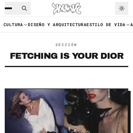
Saltar al contenido principal
Ir a navegación
CULTURA
DISEÑO Y ARQUITECTURA
ESTILO DE VIDA
SECCIÓN
FETCHING IS YOUR DIOR