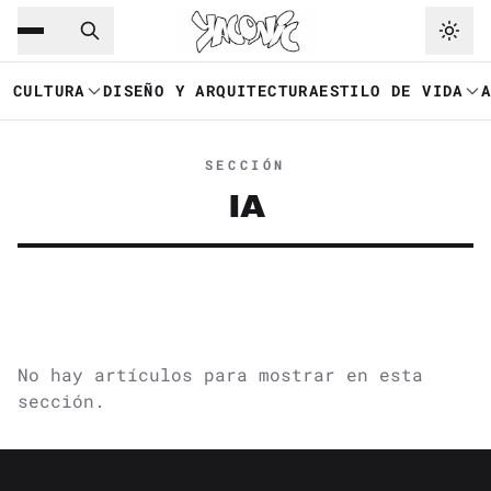
Saltar al contenido principal
Ir a navegación
CULTURA
DISEÑO Y ARQUITECTURA
ESTILO DE VIDA
SECCIÓN
IA
No hay artículos para mostrar en esta
sección.