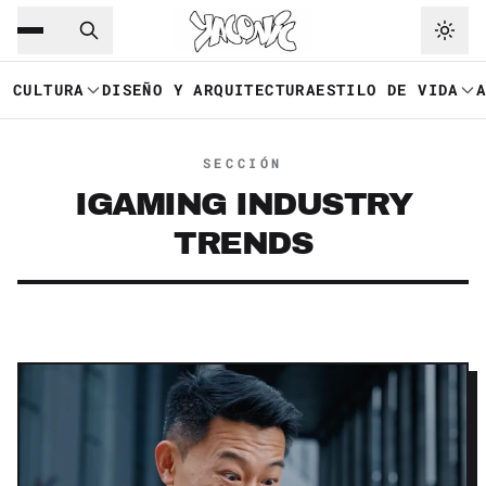
Saltar al contenido principal
Ir a navegación
CULTURA
DISEÑO Y ARQUITECTURA
ESTILO DE VIDA
SECCIÓN
IGAMING INDUSTRY
TRENDS