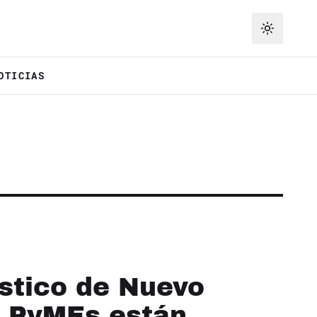
OTICIAS
gístico de Nuevo
 PyMEs están