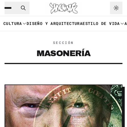
Saltar al contenido principal
Ir a navegación
CULTURA
DISEÑO Y ARQUITECTURA
ESTILO DE VIDA
SECCIÓN
MASONERÍA