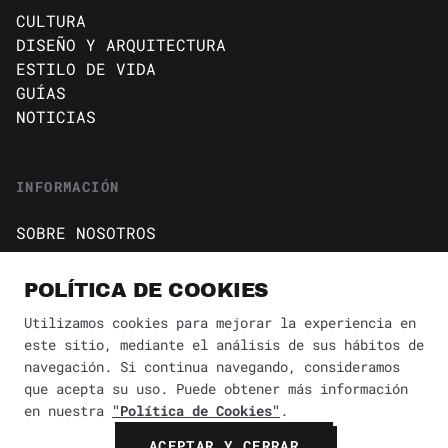
CULTURA
DISEÑO Y ARQUITECTURA
ESTILO DE VIDA
GUÍAS
NOTICIAS
INFORMACIÓN
SOBRE NOSOTROS
CONTACTO
Política de cookies
POLÍTICA DE COOKIES
AVISO DE PRIVACIDAD
Utilizamos cookies para mejorar la experiencia en
este sitio, mediante el análisis de sus hábitos de
BÚSQUEDA
✕
navegación. Si continua navegando, consideramos
que acepta su uso. Puede obtener más información
en nuestra
"Política de Cookies"
.
© 2026 Revista Yaconic. Todos los derechos reservados.
ACEPTAR Y CERRAR