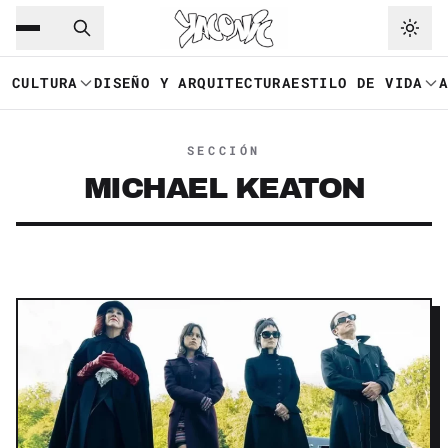
Saltar al contenido principal
Ir a navegación
CULTURA
DISEÑO Y ARQUITECTURA
ESTILO DE VIDA
SECCIÓN
MICHAEL KEATON