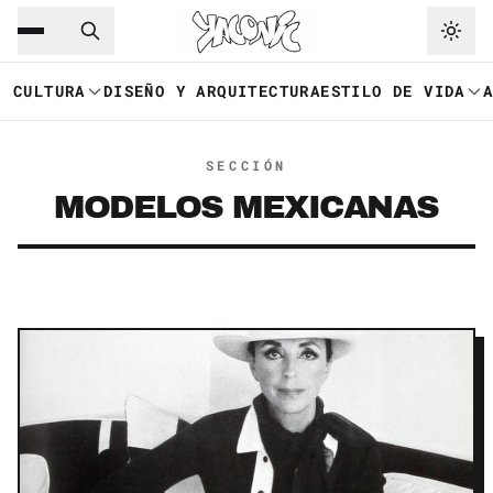
Saltar al contenido principal
Ir a navegación
CULTURA
DISEÑO Y ARQUITECTURA
ESTILO DE VIDA
SECCIÓN
MODELOS MEXICANAS