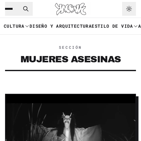
Saltar al contenido principal
Ir a navegación
CULTURA
DISEÑO Y ARQUITECTURA
ESTILO DE VIDA
SECCIÓN
MUJERES ASESINAS