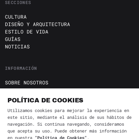
SECCIONES
CULTURA
DISEÑO Y ARQUITECTURA
ESTILO DE VIDA
GUÍAS
NOTICIAS
INFORMACIÓN
SOBRE NOSOTROS
CONTACTO
Política de cookies
POLÍTICA DE COOKIES
AVISO DE PRIVACIDAD
Utilizamos cookies para mejorar la experiencia en
este sitio, mediante el análisis de sus hábitos de
BÚSQUEDA
✕
navegación. Si continua navegando, consideramos
que acepta su uso. Puede obtener más información
en nuestra
"Política de Cookies"
.