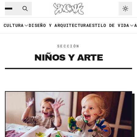
Saltar al contenido principal
Ir a navegación
CULTURA
DISEÑO Y ARQUITECTURA
ESTILO DE VIDA
SECCIÓN
NIÑOS Y ARTE