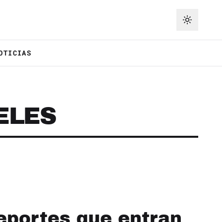
OTICIAS
ELES
eportes que entran