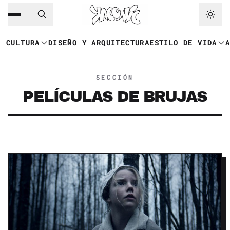
Saltar al contenido principal
Ir a navegación
CULTURA
DISEÑO Y ARQUITECTURA
ESTILO DE VIDA
SECCIÓN
PELÍCULAS DE BRUJAS