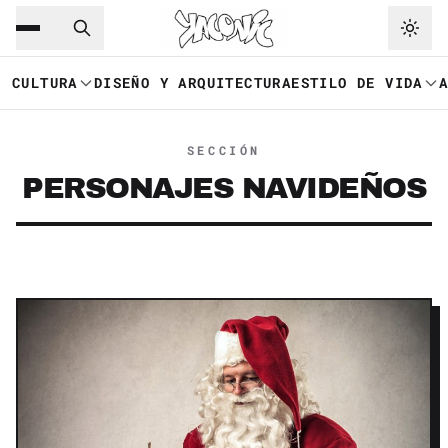
Saltar al contenido principal
Ir a navegación
CULTURA
DISEÑO Y ARQUITECTURA
ESTILO DE VIDA
SECCIÓN
PERSONAJES NAVIDEÑOS