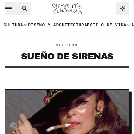
Saltar al contenido principal
Ir a navegación
CULTURA
DISEÑO Y ARQUITECTURA
ESTILO DE VIDA
SECCIÓN
SUEÑO DE SIRENAS