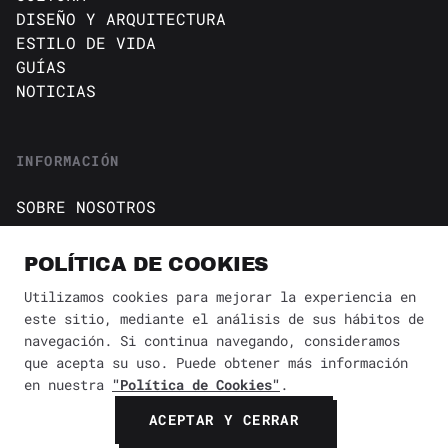
DISEÑO Y ARQUITECTURA
ESTILO DE VIDA
GUÍAS
NOTICIAS
INFORMACIÓN
SOBRE NOSOTROS
CONTACTO
Política de cookies
POLÍTICA DE COOKIES
AVISO DE PRIVACIDAD
Utilizamos cookies para mejorar la experiencia en
este sitio, mediante el análisis de sus hábitos de
BÚSQUEDA
✕
navegación. Si continua navegando, consideramos
que acepta su uso. Puede obtener más información
en nuestra
"Política de Cookies"
.
© 2026 Revista Yaconic. Todos los derechos reservados.
ACEPTAR Y CERRAR
BUSCAR