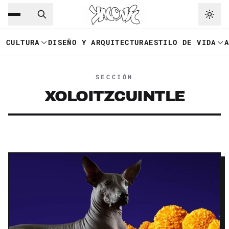
Saltar al contenido principal
Ir a navegación
CULTURA
DISEÑO Y ARQUITECTURA
ESTILO DE VIDA
SECCIÓN
XOLOITZCUINTLE