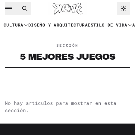
Saltar al contenido principal
Ir a navegación
CULTURA
DISEÑO Y ARQUITECTURA
ESTILO DE VIDA
SECCIÓN
5 MEJORES JUEGOS
No hay artículos para mostrar en esta
sección.