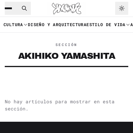
Saltar al contenido principal
Ir a navegación
CULTURA
DISEÑO Y ARQUITECTURA
ESTILO DE VIDA
SECCIÓN
AKIHIKO YAMASHITA
No hay artículos para mostrar en esta
sección.