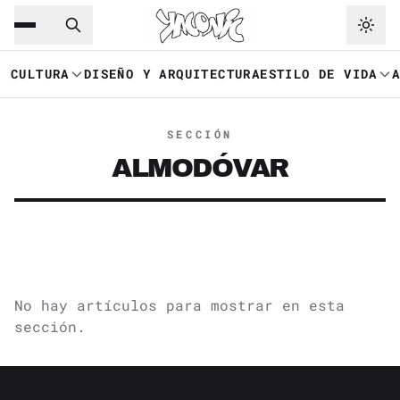
Saltar al contenido principal
Ir a navegación
CULTURA
DISEÑO Y ARQUITECTURA
ESTILO DE VIDA
SECCIÓN
ALMODÓVAR
No hay artículos para mostrar en esta
sección.