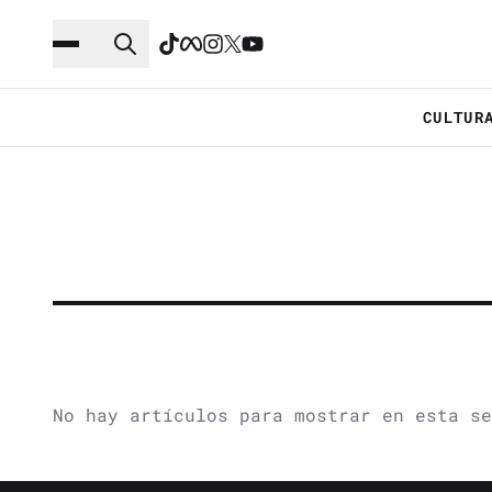
Saltar al contenido principal
Ir a navegación
CULTUR
No hay artículos para mostrar en esta se