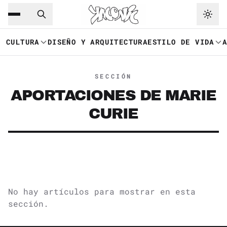
Saltar al contenido principal
Ir a navegación
CULTURA
DISEÑO Y ARQUITECTURA
ESTILO DE VIDA
SECCIÓN
APORTACIONES DE MARIE
CURIE
No hay artículos para mostrar en esta
sección.