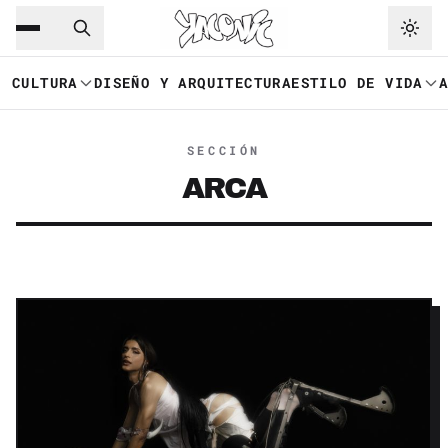
Saltar al contenido principal
Ir a navegación
CULTURA
DISEÑO Y ARQUITECTURA
ESTILO DE VIDA
SECCIÓN
ARCA