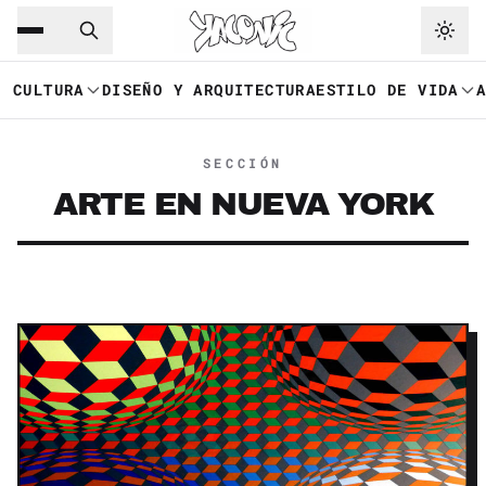
Saltar al contenido principal
Ir a navegación
CULTURA
DISEÑO Y ARQUITECTURA
ESTILO DE VIDA
SECCIÓN
ARTE EN NUEVA YORK