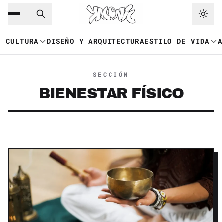
Saltar al contenido principal
Ir a navegación
CULTURA
DISEÑO Y ARQUITECTURA
ESTILO DE VIDA
SECCIÓN
BIENESTAR FÍSICO