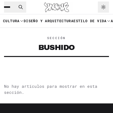
Saltar al contenido principal
Ir a navegación
CULTURA
DISEÑO Y ARQUITECTURA
ESTILO DE VIDA
SECCIÓN
BUSHIDO
No hay artículos para mostrar en esta
sección.