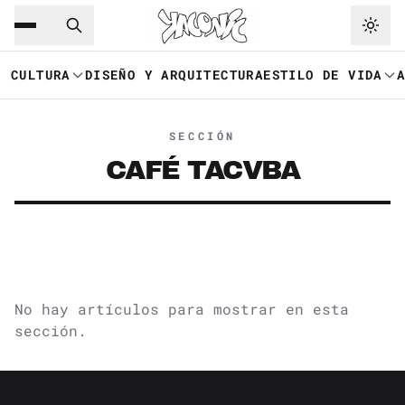
Saltar al contenido principal
Ir a navegación
CULTURA
DISEÑO Y ARQUITECTURA
ESTILO DE VIDA
SECCIÓN
CAFÉ TACVBA
No hay artículos para mostrar en esta
sección.