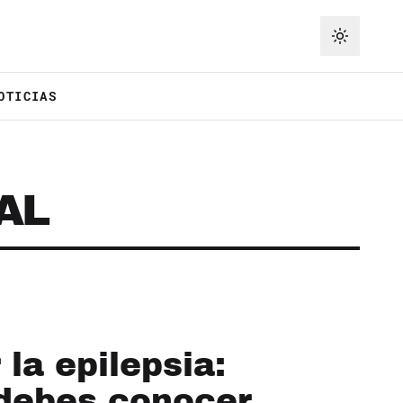
OTICIAS
AL
 la epilepsia:
 debes conocer