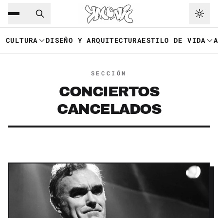
Saltar al contenido principal
Ir a navegación
CULTURA
DISEÑO Y ARQUITECTURA
ESTILO DE VIDA
SECCIÓN
CONCIERTOS
CANCELADOS