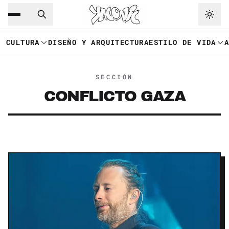
Saltar al contenido principal
Ir a navegación
CULTURA
DISEÑO Y ARQUITECTURA
ESTILO DE VIDA
SECCIÓN
CONFLICTO GAZA