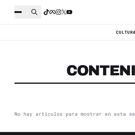
Saltar al contenido principal
Ir a navegación
CULTUR
CONTENI
No hay artículos para mostrar en esta se