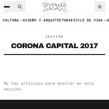
Saltar al contenido principal
Ir a navegación
CULTURA
DISEÑO Y ARQUITECTURA
ESTILO DE VIDA
SECCIÓN
CORONA CAPITAL 2017
No hay artículos para mostrar en esta
sección.