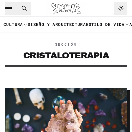
Saltar al contenido principal
Ir a navegación
CULTURA
DISEÑO Y ARQUITECTURA
ESTILO DE VIDA
SECCIÓN
CRISTALOTERAPIA