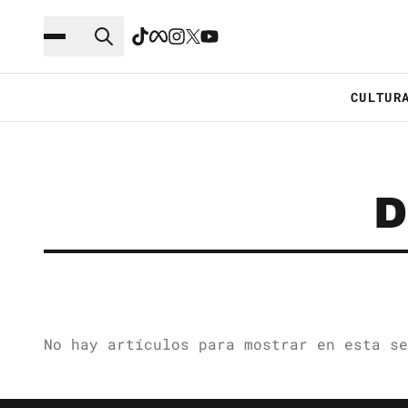
Saltar al contenido principal
Ir a navegación
CULTUR
D
No hay artículos para mostrar en esta se