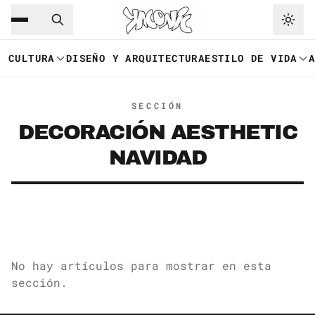
Saltar al contenido principal
Ir a navegación
CULTURA
DISEÑO Y ARQUITECTURA
ESTILO DE VIDA
SECCIÓN
DECORACIÓN AESTHETIC
NAVIDAD
No hay artículos para mostrar en esta
sección.