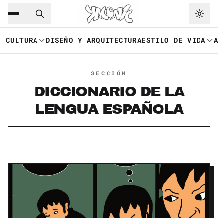
Saltar al contenido principal
Ir a navegación
CULTURA
DISEÑO Y ARQUITECTURA
ESTILO DE VIDA
SECCIÓN
DICCIONARIO DE LA
LENGUA ESPAÑOLA