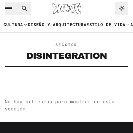
Saltar al contenido principal
Ir a navegación
CULTURA
DISEÑO Y ARQUITECTURA
ESTILO DE VIDA
SECCIÓN
DISINTEGRATION
No hay artículos para mostrar en esta
sección.