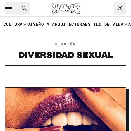
Saltar al contenido principal
Ir a navegación
CULTURA
DISEÑO Y ARQUITECTURA
ESTILO DE VIDA
SECCIÓN
DIVERSIDAD SEXUAL