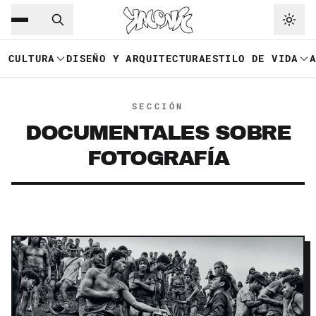
Saltar al contenido principal
Ir a navegación
CULTURA
DISEÑO Y ARQUITECTURA
ESTILO DE VIDA
SECCIÓN
DOCUMENTALES SOBRE
FOTOGRAFÍA