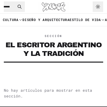
Saltar al contenido principal
Ir a navegación
CULTURA
DISEÑO Y ARQUITECTURA
ESTILO DE VIDA
SECCIÓN
EL ESCRITOR ARGENTINO
Y LA TRADICIÓN
No hay artículos para mostrar en esta
sección.