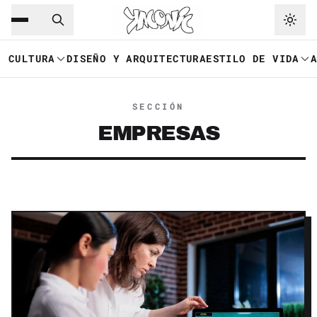
Saltar al contenido principal
Ir a navegación
CULTURA
DISEÑO Y ARQUITECTURA
ESTILO DE VIDA
SECCIÓN
EMPRESAS