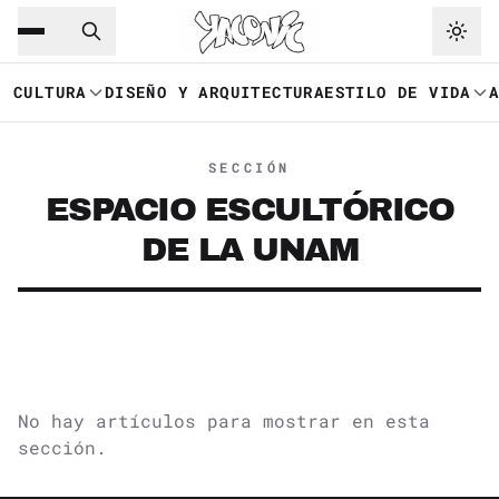
Saltar al contenido principal
Ir a navegación
CULTURA
DISEÑO Y ARQUITECTURA
ESTILO DE VIDA
SECCIÓN
ESPACIO ESCULTÓRICO
DE LA UNAM
No hay artículos para mostrar en esta
sección.