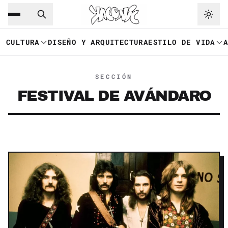
Saltar al contenido principal
Ir a navegación
CULTURA
DISEÑO Y ARQUITECTURA
ESTILO DE VIDA
SECCIÓN
FESTIVAL DE AVÁNDARO