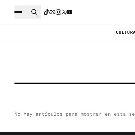
Saltar al contenido principal
Ir a navegación
CULTUR
No hay artículos para mostrar en esta se