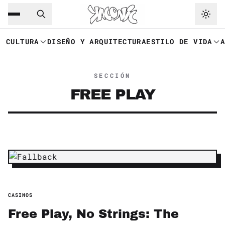
Saltar al contenido principal
Ir a navegación
CULTURA
DISEÑO Y ARQUITECTURA
ESTILO DE VIDA
SECCIÓN
FREE PLAY
CASINOS
Free Play, No Strings: The