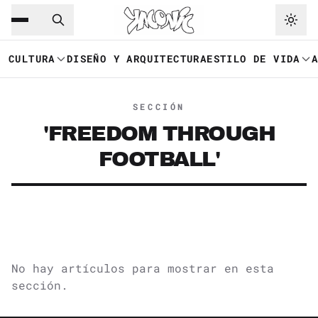
Saltar al contenido principal
Ir a navegación
CULTURA
DISEÑO Y ARQUITECTURA
ESTILO DE VIDA
SECCIÓN
'FREEDOM THROUGH
FOOTBALL'
No hay artículos para mostrar en esta
sección.